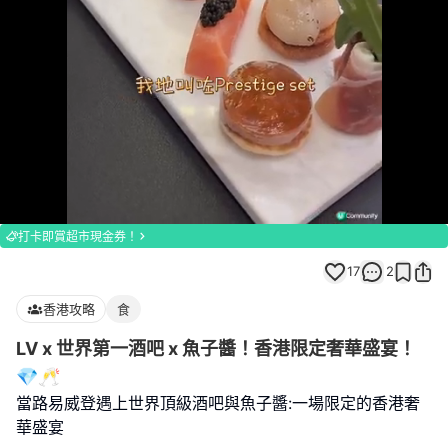
Loaded
:
Unmute
66.67%
打卡即賞超市現金券！
17
2
香港攻略
食
LV x 世界第一酒吧 x 魚子醬！香港限定奢華盛宴！
💎🥂
當路易威登遇上世界頂級酒吧與魚子醬:一場限定的香港奢
華盛宴