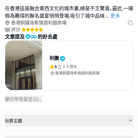
在香港這座融合東西文化的城市裏,總是不乏驚喜｡最近,一場
極為難得的聯名盛宴悄悄登場,吸引了城中品味
...
更多
香港銅鑼灣希慎道利園商場
評分
文章提及
的好去處
利園
5
3
人想去
香港銅鑼灣希慎道利園商場
顯示所有留言(
2
)...
社群主題