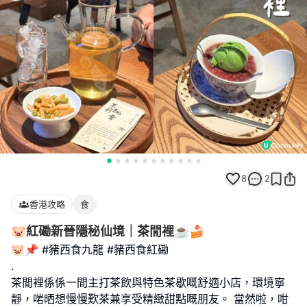
8
2
香港攻略
食
🐷紅磡新晉隱秘仙境｜茶閒裡☕️🍰
🐷📌 #豬西食九龍 #豬西食紅磡
.
茶閒裡係係一間主打茶飲與特色茶歇嘅舒適小店，環境寧
靜，啱晒想慢慢歎茶兼享受精緻甜點嘅朋友。 當然啦，咁