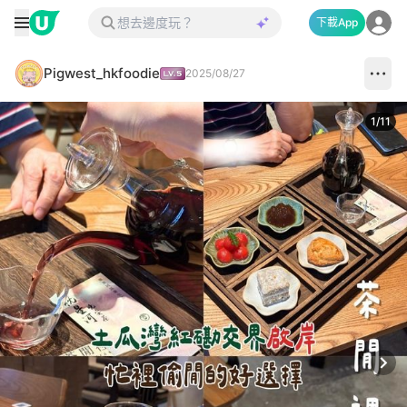
下載App
Pigwest_hkfoodie
2025/08/27
1
/
11
Next