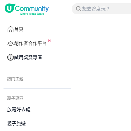
首頁
創作者合作平台
試用獎賞專區
熱門主題
親子專區
放電好去處
親子旅遊