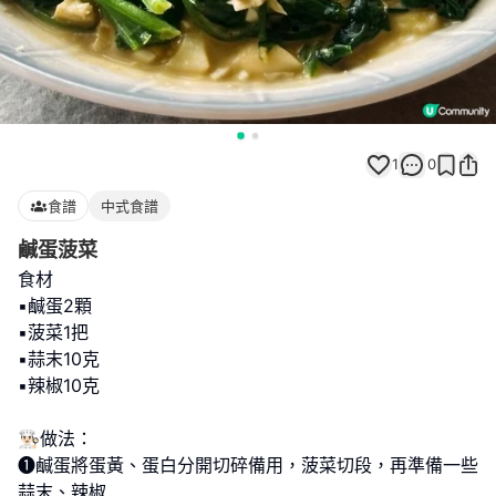
1
0
食譜
中式食譜
鹹蛋菠菜
食材
▪︎鹹蛋2顆
▪︎菠菜1把
▪︎蒜末10克
▪︎辣椒10克
👨🏻‍🍳做法：
❶鹹蛋將蛋黃、蛋白分開切碎備用，菠菜切段，再準備一些
蒜末、辣椒