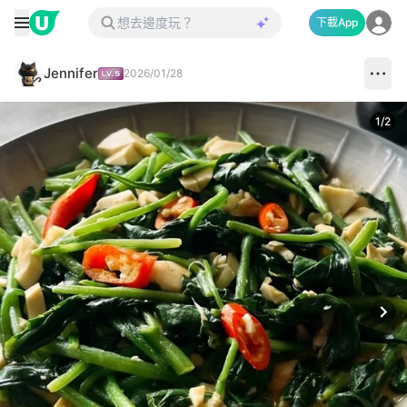
下載App
Jennifer
2026/01/28
1
/
2
Next