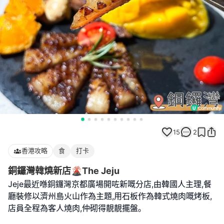
15
2
香港攻略
食
打卡
銅鑼灣韓燒新店🌋The Jeju
Jeje最近喺銅鑼灣京都廣場開咗新嘅分店,由韓國人主理,餐
廳裝修以濟州島火山作為主題,用石板作為韓式燒肉嘅烤板,
店員全程為客人燒肉,仲砌得靚靚擺盤｡