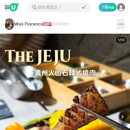
下載App
Miss Florence
2025/12/11
1
/
10
Next