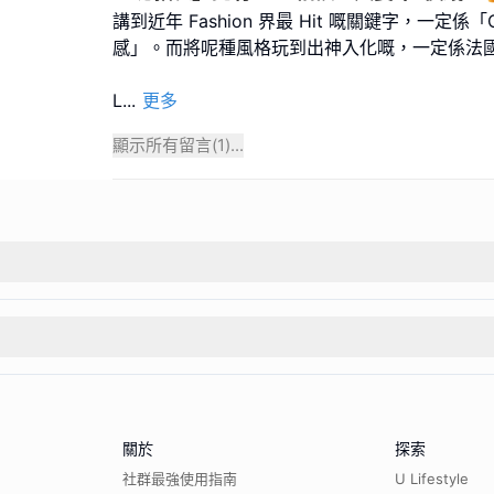
講到近年 Fashion 界最 Hit 嘅關鍵字，一定係「C
感」。而將呢種風格玩到出神入化嘅，一定係法國品牌
L
...
更多
顯示所有留言(
1
)...
關於
探索
社群最強使用指南
U Lifestyle