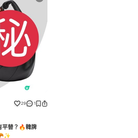
Next slide
29
1
E有平替？🔥韓牌
🥐✨