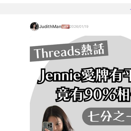
JudithMan
2026/01/19