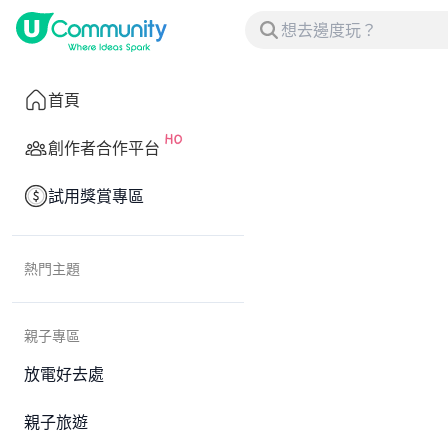
首頁
創作者合作平台
試用獎賞專區
熱門主題
親子專區
放電好去處
親子旅遊