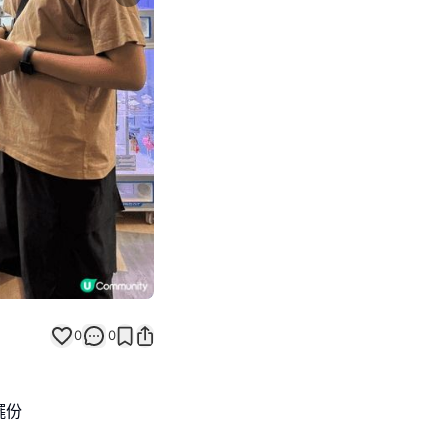
Next slide
0
0