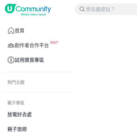
首頁
創作者合作平台
試用獎賞專區
熱門主題
親子專區
放電好去處
親子旅遊