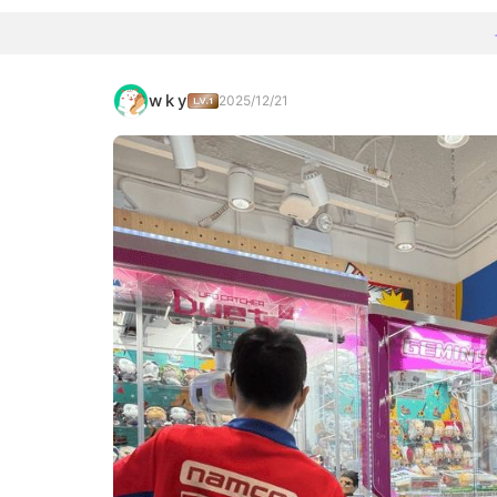
w k y
2025/12/21