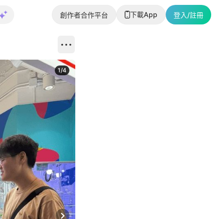
下載App
創作者合作平台
登入/註冊
1
/
4