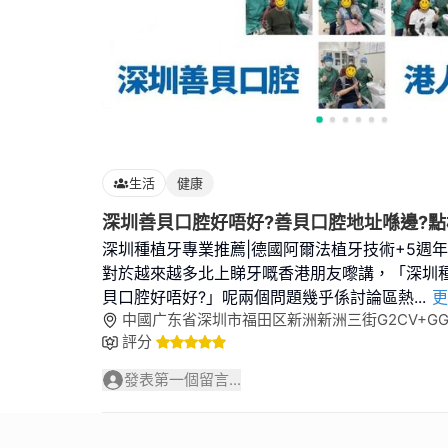
生活
健康
深圳善貝口腔好唔好?善貝口腔地址喺邊?點
深圳種植牙專業推薦|德國阿爾法植牙技術+5週
對於越來越多北上睇牙嘅香港朋友嚟講，「深圳
貝口腔好唔好?」呢兩個問題幾乎係討論區熱
...
更
中國广东省深圳市福田区新洲新洲三街G2CV+GG7 
評分
發表第一個留言...