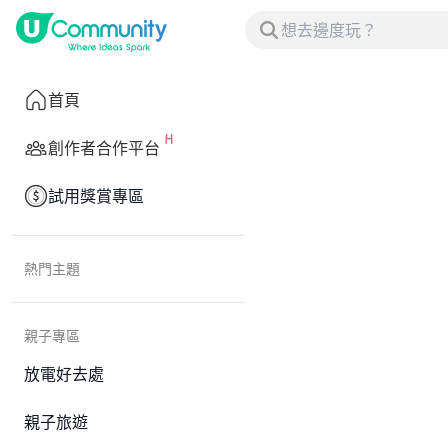
首頁
創作者合作平台
試用獎賞專區
熱門主題
親子專區
放電好去處
親子旅遊