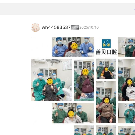
lwh44583537
2025/10/10