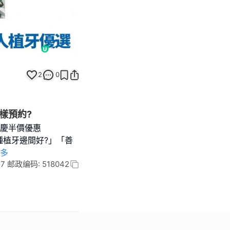
2
0
樣預約?
年慶半價優惠
種植牙邊間好?」「善
多
邮政编码: 518042