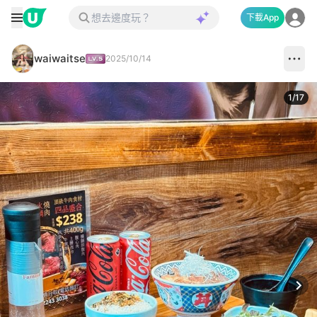
下載App
waiwaitse
2025/10/14
1
/
17
Next