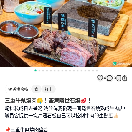
4
0
香港攻略
食
打卡
三重牛県燒肉🤤！荃灣隱世石燒🥩！
呢排我成日去荃灣!終於俾我發現一間隱世石燒熟成牛肉店!
職員會提供一塊高溫石板自己可以控制牛肉的生熟度👍🏻
📌三重牛県燒肉盛合