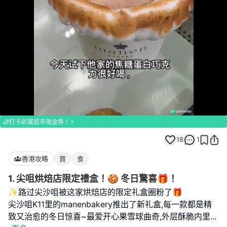
Loaded
:
Unmute
100.00%
打卡即賞超市現金券！
18
1
香港攻略
買
食
1. 尖咀烘焙店限定禮盒！🍪 冬日驚喜🎁！
✨路过尖沙咀被这家烘焙店的限定礼盒圈粉了🎁
尖沙咀K11里的manenbakery推出了新礼盒,每一款都是精
致又治愈的冬日惊喜~最爱开心果雪球曲奇,外层酥脆内里
...