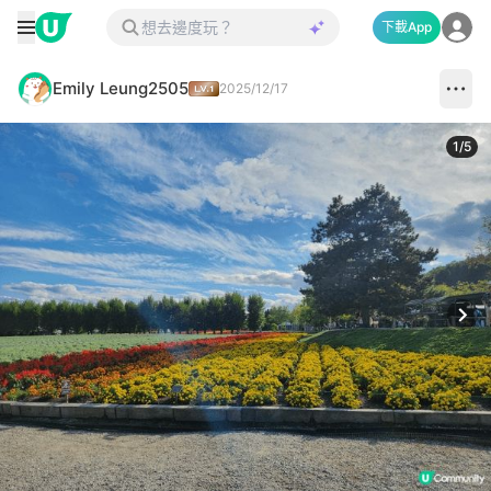
下載App
Emily Leung2505
2025/12/17
1
/
5
Next