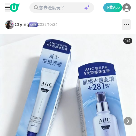
下載App
Ctying
2025/10/24
1
/
4
Next