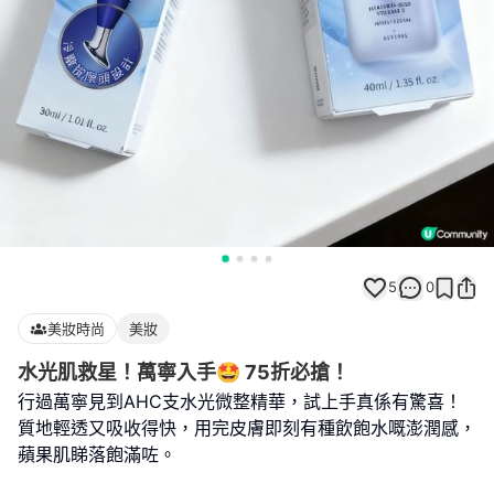
5
0
美妝時尚
美妝
水光肌救星！萬寧入手🤩 75折必搶！
行過萬寧見到AHC支水光微整精華，試上手真係有驚喜！
質地輕透又吸收得快，用完皮膚即刻有種飲飽水嘅澎潤感，
蘋果肌睇落飽滿咗。