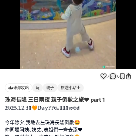
Loaded
:
Unmute
68.18%
7
0
珠海攻略
玩
親子
旅遊小貼士
珠海長隆 三日兩夜 親子倒數之旅❤️ part 1
𝟚𝟘𝟚𝟝.𝟙𝟚.𝟛𝟘🧡𝔻𝕒𝕪𝟟𝟟𝟞｡𝟙𝟙𝟘𝕨𝟞𝕕
今年除夕,我地去左珠海長隆倒數🤩
仲同埋阿姨､姨丈､表姐們一齊去添❤️