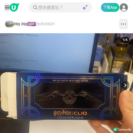
下載App
Ho Ho
2025/06/21
1
/
4
Next