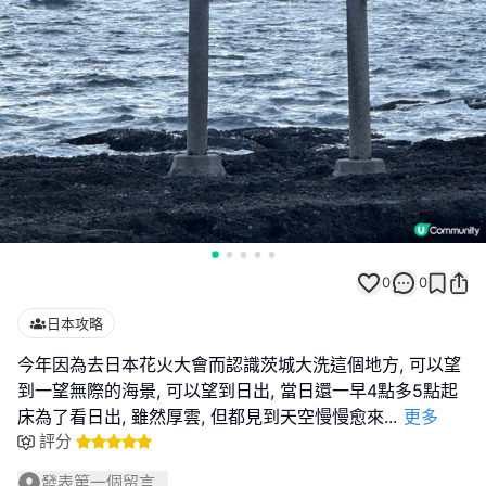
0
0
日本攻略
今年因為去日本花火大會而認識茨城大洗這個地方, 可以望
到一望無際的海景, 可以望到日出, 當日還一早4點多5點起
床為了看日出, 雖然厚雲, 但都見到天空慢慢愈來
...
更多
評分
發表第一個留言...