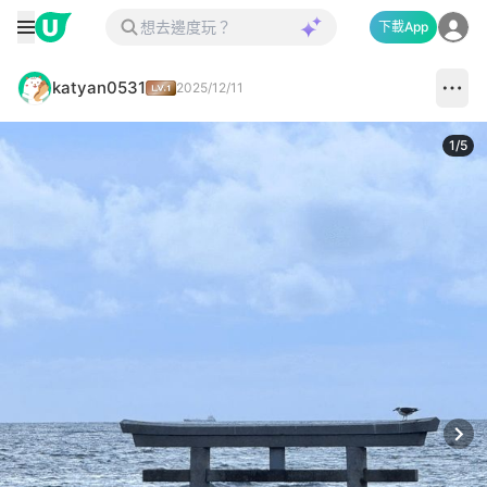
下載App
katyan0531
2025/12/11
1
/
5
Next