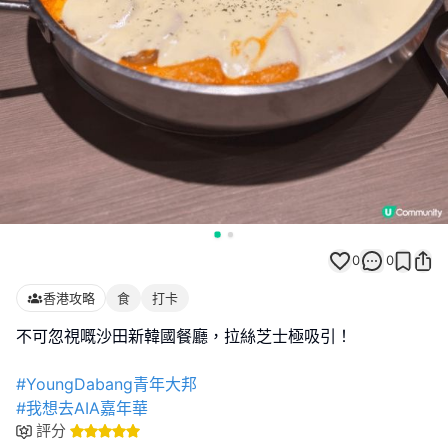
0
0
香港攻略
食
打卡
不可忽視嘅沙田新韓國餐廳，拉絲芝士極吸引！
#YoungDabang青年大邦
#我想去AIA嘉年華
評分