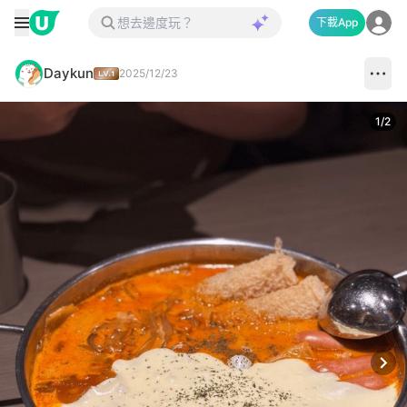
下載App
Daykun
2025/12/23
1
/
2
Next