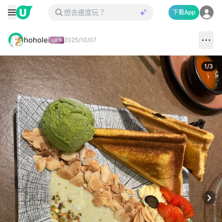
下載App
hoholei
2025/10/07
1
/
3
Next