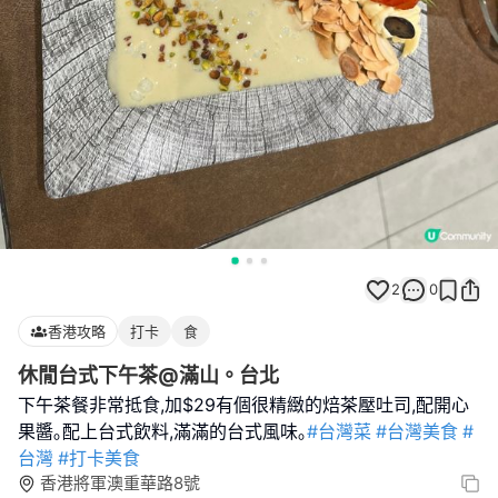
2
0
香港攻略
打卡
食
休閒台式下午茶@滿山。台北
下午茶餐非常抵食,加$29有個很精緻的焙茶壓吐司,配開心
果醬｡配上台式飲料,滿滿的台式風味｡
#台灣菜
#台灣美食
#
台灣
#打卡美食
香港將軍澳重華路8號