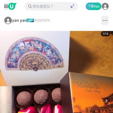
下載App
yan yan
2025/12/14
1
/
13
Next