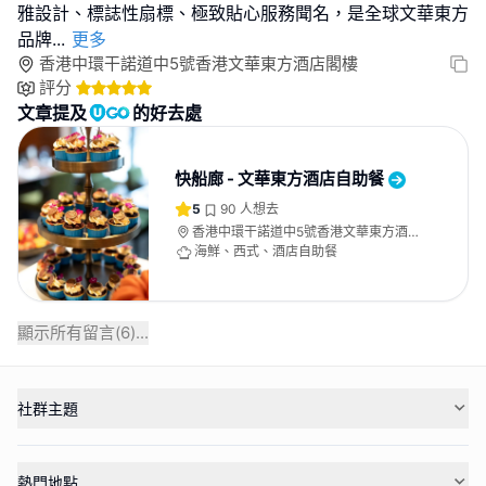
雅設計、標誌性扇標、極致貼心服務聞名，是全球文華東方
品牌
...
更多
香港中環干諾道中5號香港文華東方酒店閣樓
評分
文章提及
的好去處
快船廊 - 文華東方酒店自助餐
5
90
人想去
香港中環干諾道中5號香港文華東方酒店
閣樓
海鮮、西式、酒店自助餐
顯示所有留言(
6
)...
社群主題
熱門地點