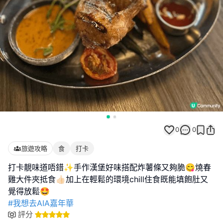
0
0
旅遊攻略
食
打卡
打卡靚味道唔錯✨手作漢堡好味搭配炸薯條又夠脆😋燒春
雞大件夾抵食👍🏻加上在輕鬆的環境chill住食既能填飽肚又
#我想去AIA嘉年華
評分