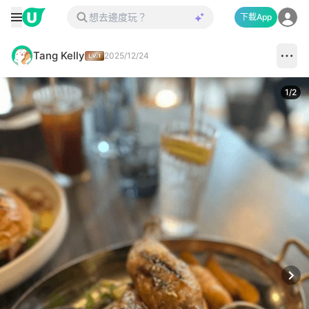
下載App
Tang Kelly
2025/12/24
1
/
2
Next