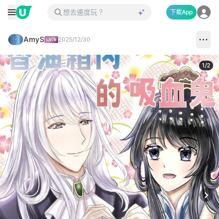
下載App
AmyS
2025/12/30
1
/
2
Next