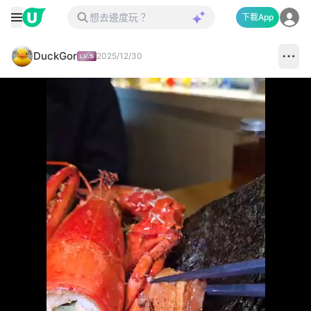
下載App
DuckGor
2025/12/30