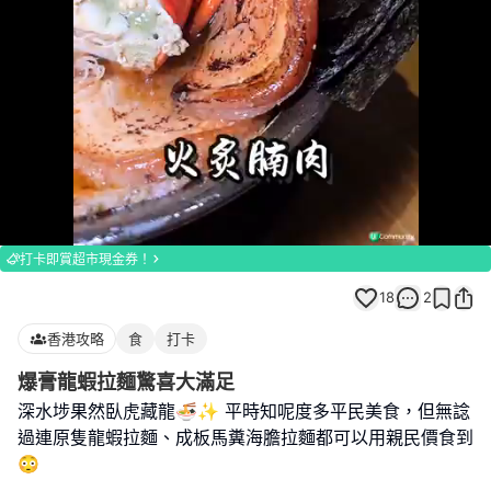
Loaded
:
Unmute
100.00%
打卡即賞超市現金券！
18
2
香港攻略
食
打卡
爆膏龍蝦拉麵驚喜大滿足
深水埗果然臥虎藏龍🍜✨ 平時知呢度多平民美食，但無諗
過連原隻龍蝦拉麵、成板馬糞海膽拉麵都可以用親民價食到
😳