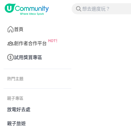
首頁
創作者合作平台
試用獎賞專區
熱門主題
親子專區
放電好去處
親子旅遊