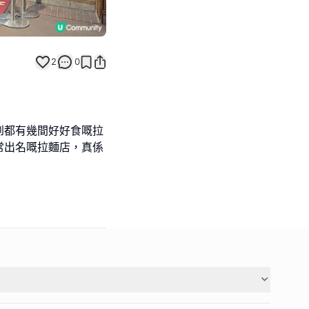
2
0
到都有幾間好好食嘅拉
常出名嘅拉麵店，真係