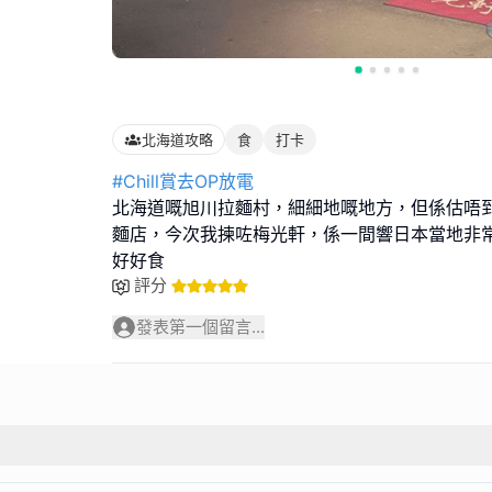
北海道攻略
食
打卡
#Chill賞去OP放電
北海道嘅旭川拉麵村，細細地嘅地方，但係估唔
麵店，今次我揀咗梅光軒，係一間響日本當地非
好好食
評分
發表第一個留言...