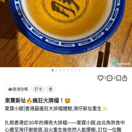
7
0
香港攻略
打卡
食
東寶新址🔥瘋狂大牌檔！🤩
東寶小館|香港最瘋狂大排檔體驗,灣仔新址重生✨
扎根香港近30年的傳奇大排檔——東寶小館,由北角熟食中
心遷至灣仔謝斐道,浴火重生後依然人氣爆棚､訂位一位難