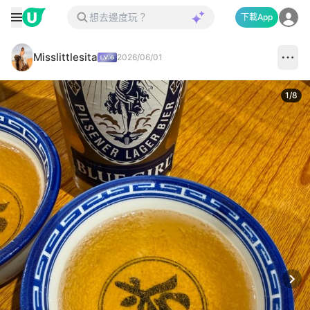
下載App
Misslittlesita
2026/06/01
1
/
8
Next