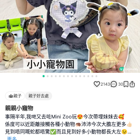
2143
30
親子
親子好去處
親親小寵物
事隔半年,我哋又去咗Mini Zoo玩😍今次帶埋妹妹去🥰
係度可以近距離接觸各種小動物🦔沛沛今次大膽左更多👍🏻
見到唔同嘅蛇都唔驚✅而且見到好多小動物都長大左😉
...
更多