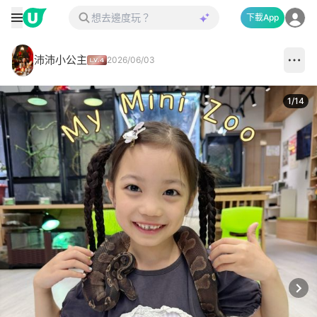
下載App
沛沛小公主
2026/06/03
1
/
14
Next