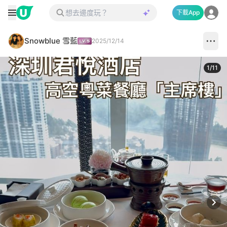
下載App
Snowblue 雪藍
2025/12/14
1
/
11
Next