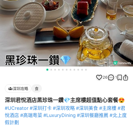
26
1
深圳攻略
食
深圳君悅酒店黑珍珠一鑽💎主席樓超值點心套餐😍
#UCreator
#深圳打卡
#深圳攻略
#深圳美食
#主席樓
#君
悅酒店
#高端粵菜
#LuxuryDining
#深圳餐廳推薦
#北上度
假計劃