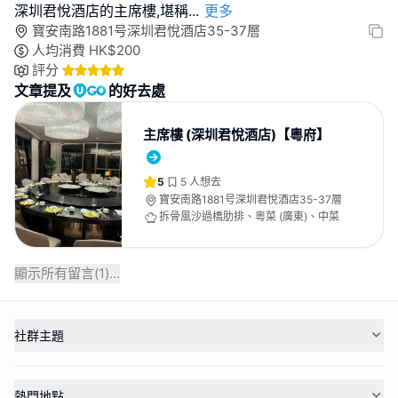
深圳君悅酒店的主席樓,堪稱
...
更多
寶安南路1881号深圳君悅酒店35-37層
人均消費
HK$
200
評分
文章提及
的好去處
主席樓 (深圳君悅酒店)【粵府】
5
5
人想去
寶安南路1881号深圳君悅酒店35-37層
拆骨風沙過橋肋排、粵菜 (廣東)、中菜
顯示所有留言(
1
)...
社群主題
熱門地點