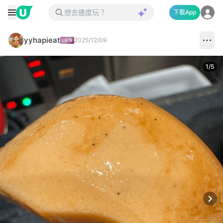
下載App
yyhapieat
2025/12/09
1
/
5
Next