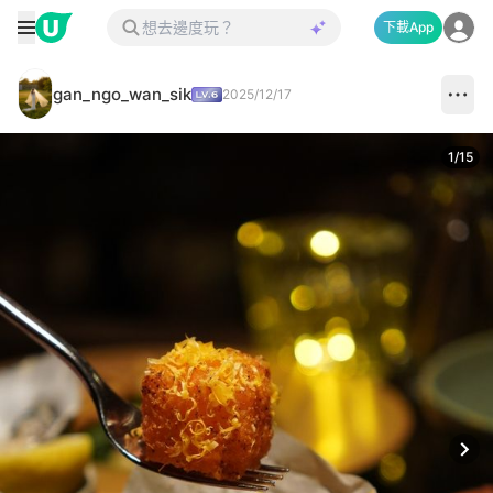
下載App
gan_ngo_wan_sik
2025/12/17
1
/
15
Next