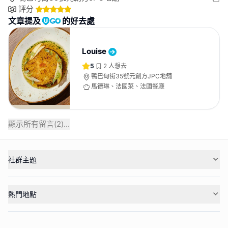
評分
文章提及
的好去處
Louise
5
2
人想去
鴨巴甸街35號元創方JPC地舖
馬德琳、法國菜、法國餐廳
顯示所有留言(
2
)...
社群主題
熱門地點