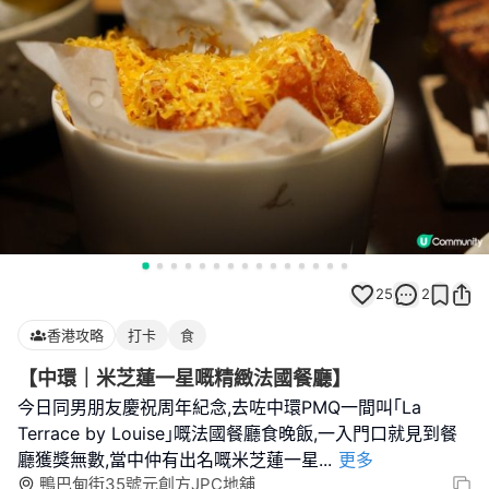
25
2
香港攻略
打卡
食
【中環｜米芝蓮一星嘅精緻法國餐廳】
今日同男朋友慶祝周年紀念,去咗中環PMQ一間叫｢La
Terrace by Louise｣嘅法國餐廳食晚飯,一入門口就見到餐
廳獲獎無數,當中仲有出名嘅米芝蓮一星
...
更多
鴨巴甸街35號元創方JPC地舖