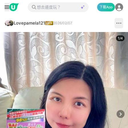
下載App
Lovepamela121
2026/02/07
1
/
4
Next