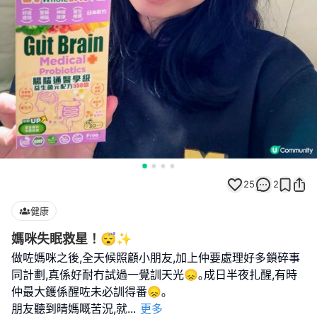
25
2
健康
媽咪失眠救星！😴✨
做咗媽咪之後,全天候照顧小朋友,加上仲要處理好多鎖碎事
同計劃,真係好耐冇試過一覺訓天光😞｡成日半夜扎醒,有時
仲最大鑊係醒咗未必訓得番😞｡
朋友聽到晴媽嘅苦況,就
...
更多