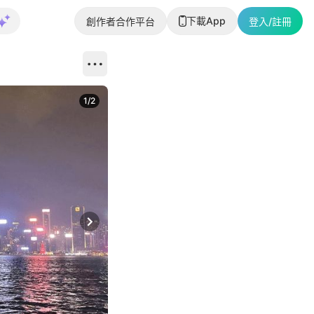
下載App
創作者合作平台
登入/註冊
1
/
2
即睇更多社
Next slide
返回帖文