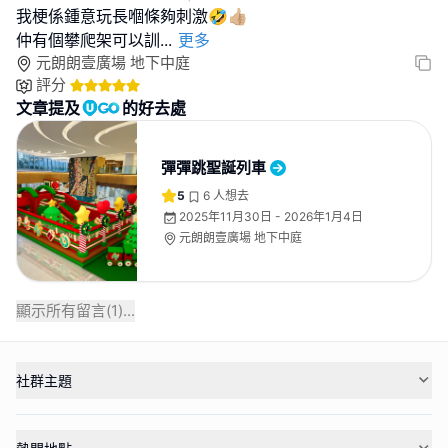
我梗係鍾意玩長嗰條夠刺激🤣👍🏼
仲有個攀爬架可以訓
...
更多
元朗朗壹廣場 地下中庭
評分
文章提及
的好去處
彈彈跳聖誕列車
5
6
人想去
2025年11月30日 - 2026年1月4日
元朗朗壹廣場 地下中庭
顯示所有留言(
1
)...
社群主題