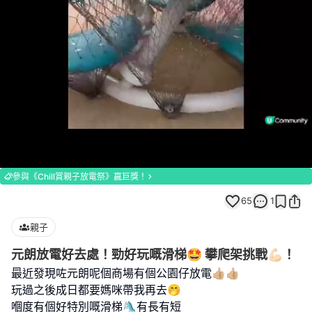
Loaded
:
Unmute
100.00%
參與《Chill賞親子放電祭》贏巨獎！
65
1
親子
元朗放電好去處！勁好玩嘅滑梯🤩 攀爬架挑戰💪🏻！
最近發現咗元朗呢個商場有個公園仔放電👍🏼👍🏼
玩過之後成日都要媽咪帶我再去🤭
嗰度有個好特別嘅滑梯🛝有長有短