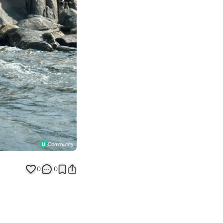
Next slide
0
0