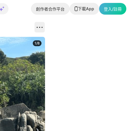
下載App
創作者合作平台
登入/註冊
1
/
8