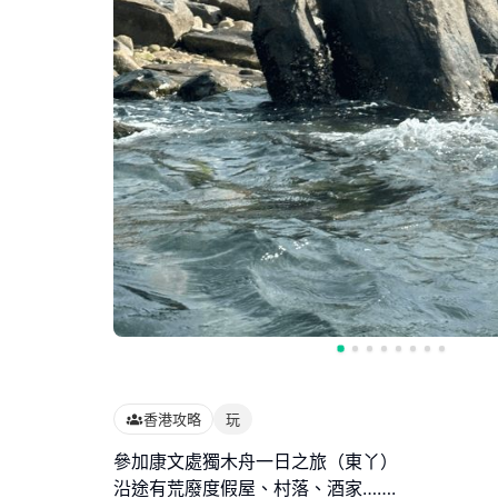
香港攻略
玩
參加康文處獨木舟一日之旅（東丫）
沿途有荒廢度假屋、村落、酒家…….