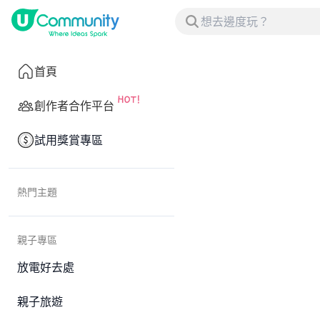
首頁
創作者合作平台
試用獎賞專區
熱門主題
親子專區
放電好去處
親子旅遊