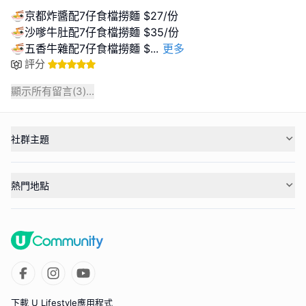
🍜京都炸醬配7仔食檔撈麵 $27/份
🍜沙嗲牛肚配7仔食檔撈麵 $35/份
🍜五香牛雜配7仔食檔撈麵 $
...
更多
評分
顯示所有留言(
3
)...
社群主題
熱門地點
下載 U Lifestyle應用程式