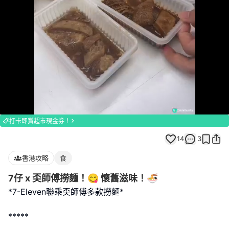
Loaded
:
Unmute
100.00%
打卡即賞超市現金券！
14
3
香港攻略
食
7仔 x 奀師傅撈麵！😋 懷舊滋味！🍜
*7-Eleven聯乘奀師傅多款撈麵*
*****