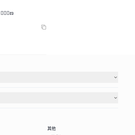
๑⃙⃘ಣ
其他