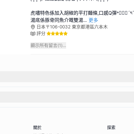
虎嘯特色係加入胡椒的平打麵條,口感Q彈˃๑⃙⃘´༥`
湯底係豚骨同魚介嘅雙湯
...
更多
日本〒106-0032 東京都港區六本木
評分
顯示所有留言(
1
)...
關於
探索