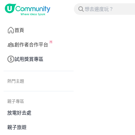
首頁
創作者合作平台
試用獎賞專區
熱門主題
親子專區
放電好去處
親子旅遊