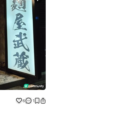
Next slide
6
1