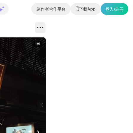
下載App
創作者合作平台
登入/註冊
1
/
9