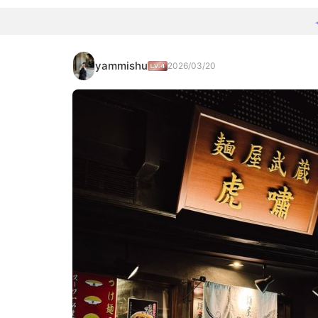
yammishu
2026/03/20