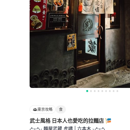
東京攻略
食
武士風格 日本人也愛吃的拉麵店 🎏
₍˄·͈༝·͈˄₎⸝ 麵屋武藏 虎嘯 | 六本木 ⸜₍˄·͈༝·͈˄₎