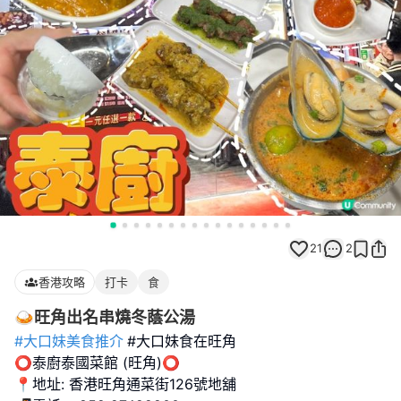
21
2
香港攻略
打卡
食
🍛旺角出名串燒冬蔭公湯
#大口妹美食推介
#大口妹食在旺角
⭕️泰廚泰國菜館 (旺角)⭕️
📍地址: 香港旺角通菜街126號地舖