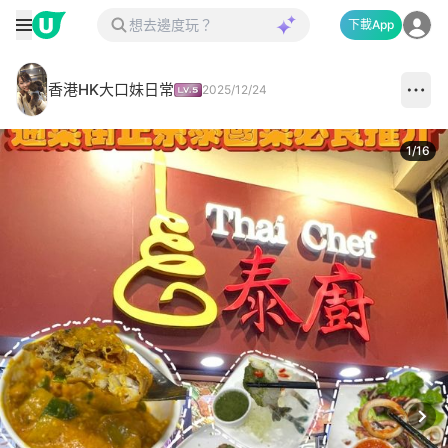
下載App
香港HK大口妹日常
2025/12/24
1
/
16
Next