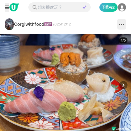
下載App
Corgiwithfood
2025/12/12
1
/
5
Next