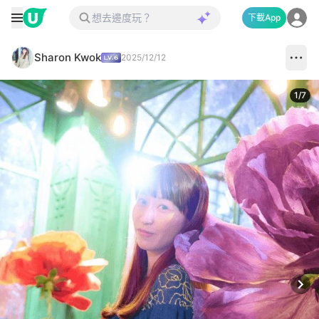
下載App
Sharon Kwok
2025/12/12
1
/
7
Next