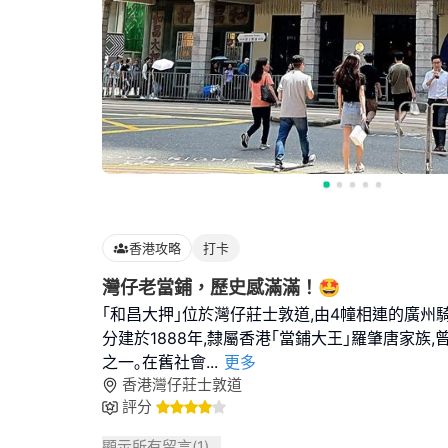
香港攻略
打卡
灣仔老當鋪，歷史感滿滿！🤩
｢和昌大押｣位於灣仔莊士敦道,由4幢相連的廣州
分建於1888年,隸屬香港｢當鋪大王｣羅肇唐家族
之一｡在舊社會
...
更多
香港灣仔莊士敦道
評分
顯示所有留言(
1
)...