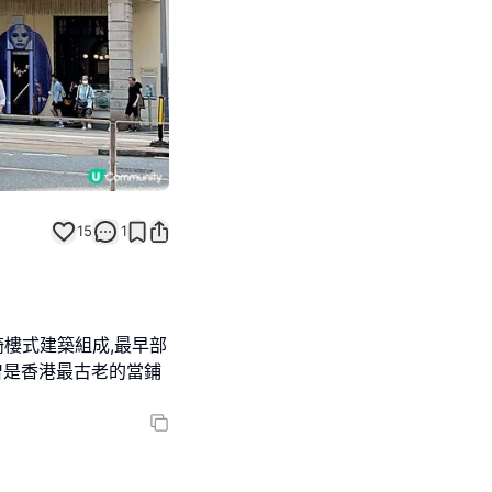
15
1
騎樓式建築組成,最早部
,曾是香港最古老的當鋪