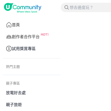
首頁
創作者合作平台
試用獎賞專區
熱門主題
親子專區
放電好去處
親子旅遊