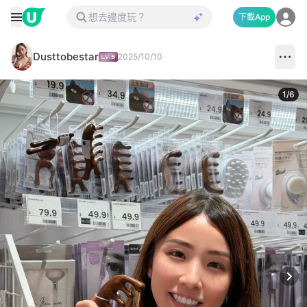
下載App
Dusttobestar
2025/10/10
1
/
6
Next