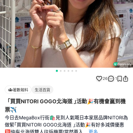
26
1
著數報料
生活百貨
「買買NITORI GOGO北海道 ｣活動🎉有機會贏到機
票✈️
今日去MegaBox行街🛍️見到人氣嘅日本家居品牌NITORI為
做緊｢買買NITORI GOGO北海道 ｣活動🎉有好多減價優惠
🈹仲有北海道雙人往返機票!當然要入
...
更多