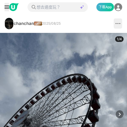
下載App
chanchan
2025/08/25
1
/
4
Next