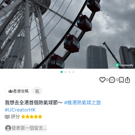
0
0
香港攻略
玩
我想去全港首個熱氣球節～
#維港熱氣球之旅
#UCreatorHK
評分
發表第一個留言...