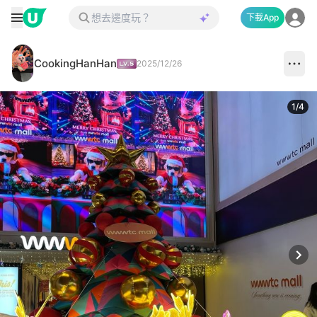
下載App
CookingHanHan
2025/12/26
1
/
4
Next