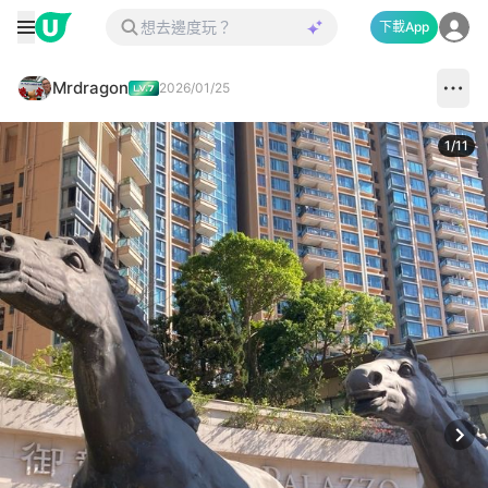
下載App
Mrdragon
2026/01/25
1
/
11
Next