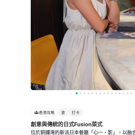
香港攻略
食
打卡
創意與傳統的日式Fusion菜式
位於銅鑼灣的新派日本餐廳「心一・影」，以融