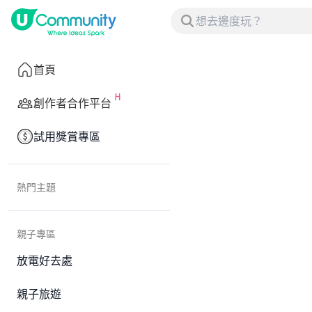
首頁
創作者合作平台
試用獎賞專區
熱門主題
親子專區
放電好去處
親子旅遊