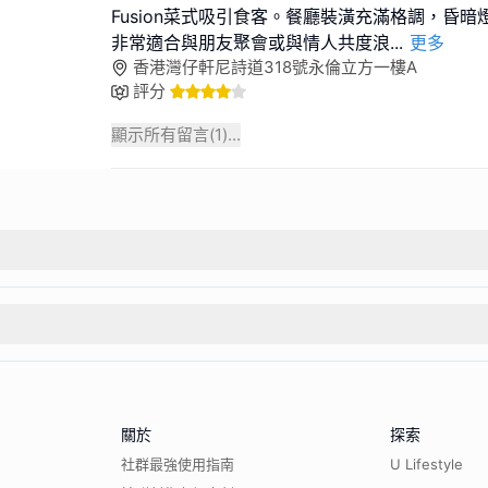
Fusion菜式吸引食客。餐廳裝潢充滿格調，昏
非常適合與朋友聚會或與情人共度浪
...
更多
香港灣仔軒尼詩道318號永倫立方一樓A
評分
顯示所有留言(
1
)...
關於
探索
社群最強使用指南
U Lifestyle