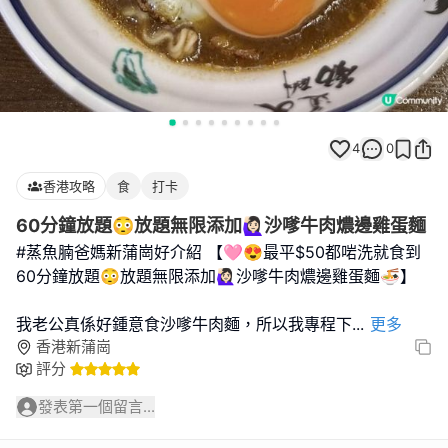
4
0
香港攻略
食
打卡
60分鐘放題😳放題無限添加🙋🏻‍♀️沙嗲牛肉燶邊雞蛋麵
#蒸魚腩爸媽新蒲崗好介紹 【🩷😍最平$50都啱洗就食到
60分鐘放題😳放題無限添加🙋🏻‍♀️沙嗲牛肉燶邊雞蛋麵🍜】
我老公真係好鍾意食沙嗲牛肉麵，所以我專程下
...
更多
香港新蒲崗
評分
發表第一個留言...