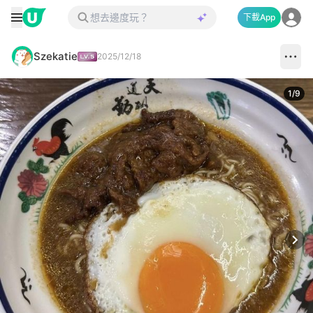
下載App
Szekatie
2025/12/18
1
/
9
Next