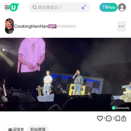
下載App
CookingHanHan
2026/06/03
Loaded
:
Unmute
84.51%
1
0
演唱會
粉絲應援