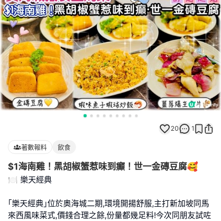
20
1
著數報料
飲食
$1海南雞！黑胡椒蟹惹味到癲！世一金磚豆腐🥰
🍽️ 樂天經典
｢樂天經典｣位於奧海城二期,環境開揚舒服,主打新加坡同馬
來西風味菜式,價錢合理之餘,份量都幾足料!今次同朋友試咗