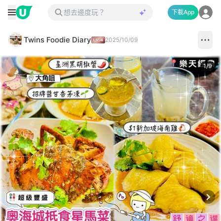
下載App
Twins Foodie Diary
2025/10/09
1
/
9
Next