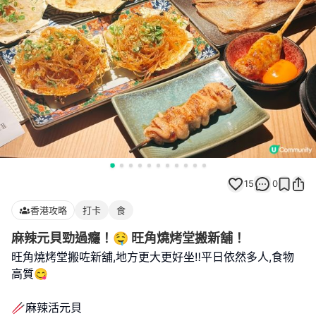
15
0
香港攻略
打卡
食
麻辣元貝勁過癮！🤤 旺角燒烤堂搬新舖！
旺角燒烤堂搬咗新舖,地方更大更好坐‼️平日依然多人,食物
高質😋
🥢麻辣活元貝