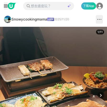
下載App
Snowycookingmama
2025/11/20
1
/
11
Next