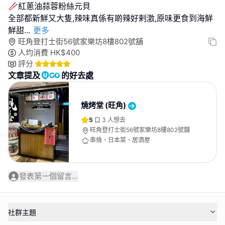
🥢紅蔥油蒜蓉粉絲元貝
全部都新鮮又大隻,辣味真係有啲辣好剌激,原味更食到海鮮
鮮甜
...
更多
旺角登打士街56號家樂坊8樓802號舖
人均消費
HK$
400
評分
文章提及
的好去處
燒烤堂 (旺角)
5
3
人想去
旺角登打士街56號家樂坊8樓802號舖
串燒、日本菜、居酒屋
發表第一個留言...
社群主題