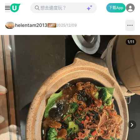
下載App
helentam2013
2025/12/09
1
/
11
Next