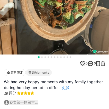
0
0
節日限定
聖誕Moments
We had very happy moments with my family together
during holiday period in diffe
...
更多
評分
發表第一個留言...