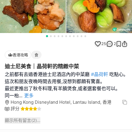
25
2
香港攻略
食
迪士尼美食｜晶荷軒的精緻中菜
之前都有去過香港迪士尼酒店內的中菜廳
#晶荷軒
吃點心｡
這次和朋友夜晚時間去用餐,沒想到都頗有驚喜｡
最近更推出了秋冬料理,有羊腩煲食,或者選套餐也可以｡
同一枱
...
更多
Hong Kong Disneyland Hotel, Lantau Island, 香港
評分
顯示所有留言(
2
)...