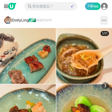
下載App
DollyLing
2025/12/12
1
/
11
Next