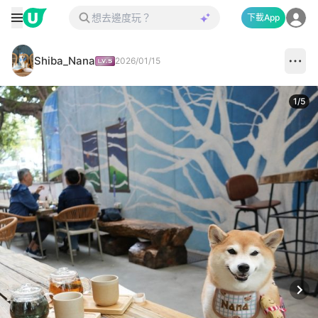
下載App
Shiba_Nana
2026/01/15
1
/
5
Next