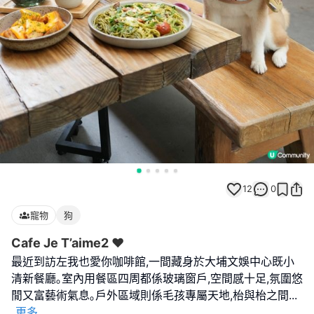
12
0
寵物
狗
Cafe Je T’aime2 ❤️
最近到訪左我也愛你咖啡館,一間藏身於大埔文娛中心既小
清新餐廳｡室內用餐區四周都係玻璃窗戶,空間感十足,氛圍悠
閒又富藝術氣息｡戶外區域則係毛孩專屬天地,枱與枱之間
...
更多