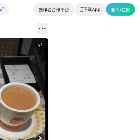
下載App
創作者合作平台
登入/註冊
1
/
7