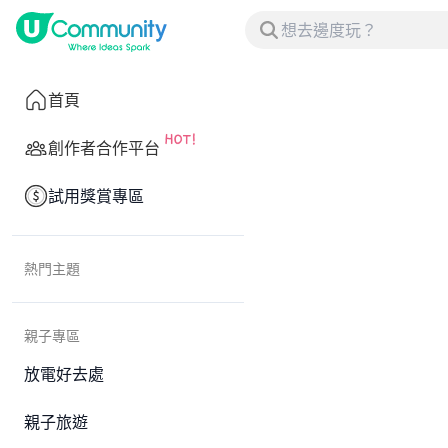
首頁
創作者合作平台
試用獎賞專區
熱門主題
親子專區
放電好去處
親子旅遊