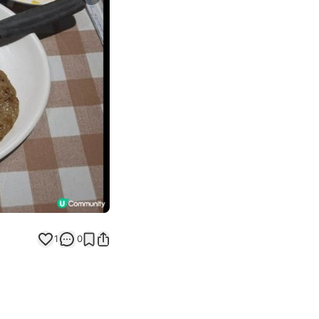
Next slide
1
0